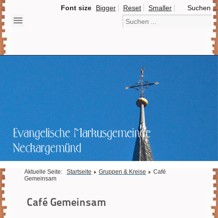
Font size
Bigger
Reset
Smaller
Suchen ..
Aktuelle Seite:
Startseite
Gruppen & Kreise
Café
Gemeinsam
Café Gemeinsam