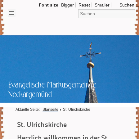
Font size
Bigger
Reset
Smaller
Suchen ..
Aktuelle Seite:
Startseite
St. Ulrichskirche
St. Ulrichskirche
Herzlich willkommen in der St.